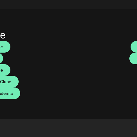
be
be
be
 Clube
ademia