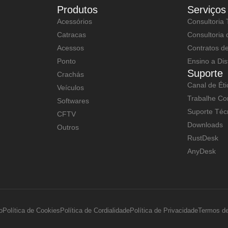
Produtos
Serviços
Acessórios
Consultoria 
Catracas
Consultoria
Acessos
Contratos d
Ponto
Ensino a Dis
Suporte
Crachás
Canal de Éti
Veículos
Trabalhe Co
Softwares
Suporte Téc
CFTV
Downloads
Outros
RustDesk
AnyDesk
o
Política de Cookies
Política de Cordialidade
Política de Privacidade
Termos d