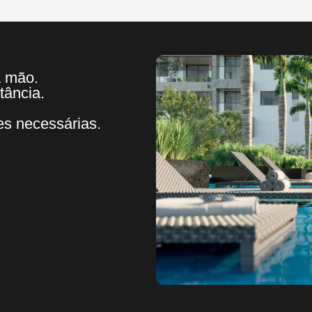
a mão.
tância.
es necessárias.