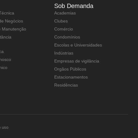
Sob Demanda
Técnica
Academias
 de Negócios
Clubes
e Manutenção
Comércio
tância
Condomínios
Escolas e Universidades
ca
Indústrias
nosco
Empresas de vigilância
nico
Orgãos Públicos
Estacionamentos
Residências
e uso