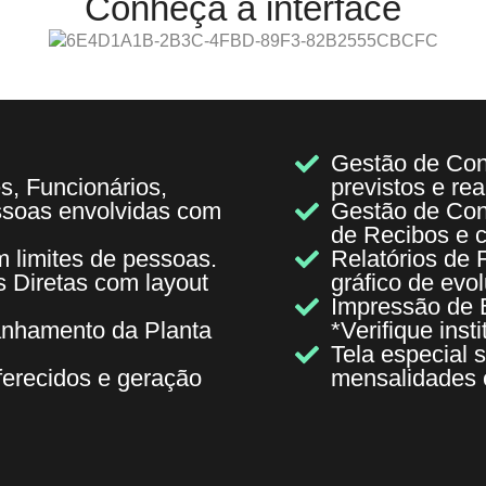
Conheça a interface
Gestão de Con
s, Funcionários,
previstos e rea
essoas envolvidas com
Gestão de Con
de Recibos e 
 limites de pessoas.
Relatórios de 
 Diretas com layout
gráfico de evo
Impressão de 
anhamento da Planta
*Verifique inst
Tela especial 
ferecidos e geração
mensalidades 