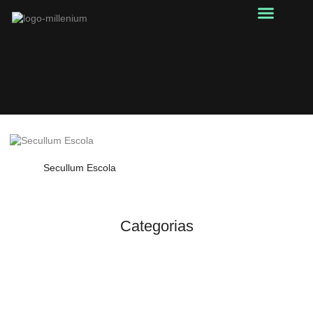
Soluções Sob Medida
Portal do Cliente
Secullum Escola
Categorias